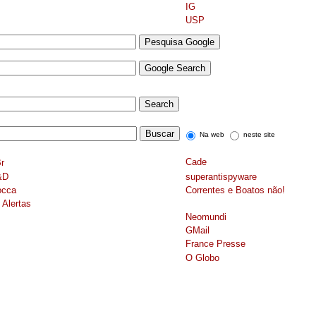
IG
USP
Na web
neste site
Cade
r
&D
superantispyware
occa
Correntes e Boatos não!
Alertas
Neomundi
GMail
France Presse
O Globo