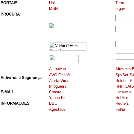
PORTAIS
Uol
Terra
MSN
e-gov
PROCURA
Alltheweb
Altavista
B
AVG Grisoft
SpyBot S
Antivirus e Segurança
Alerta Virus
Boletim B
Infoguerra
RNP CAIS 
E-MAIL
Chaste
Locaweb
Yahoo Br
HotMail
INFORMAÇÕES
BBC
Reuters
Agestado
Folha